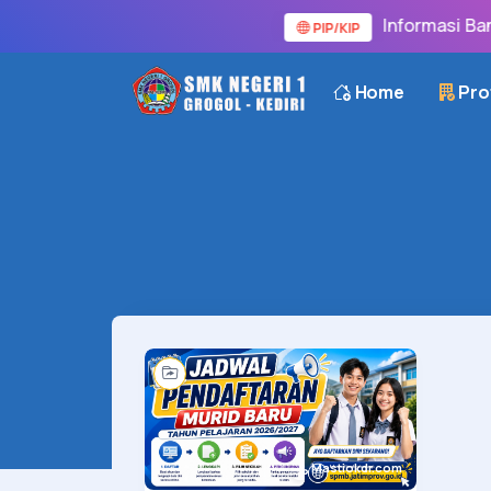
Informasi Bant
PIP/KIP
Home
Prof
Mastiokdr.com