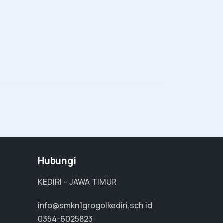
Hubungi
KEDIRI - JAWA TIMUR
info@smkn1grogolkediri.sch.id
0354-6025823