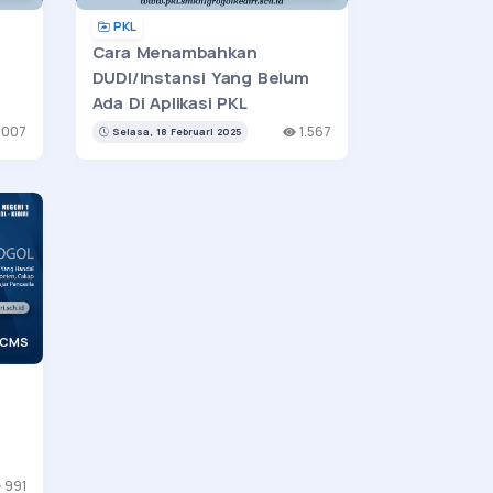
PKL
Cara Menambahkan
DUDI/Instansi Yang Belum
Ada Di Aplikasi PKL
5
.007
1.567
Selasa, 18 Februari 2025
 CMS
991