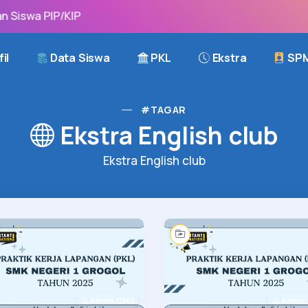
iswa PIP/KIP
il
Data Siswa
PKL
Ekstra
SP
#TAGAR
Ekstra English club
Ekstra English club
Admin CMS
Admin