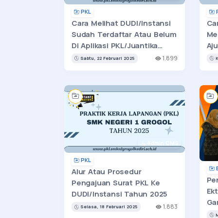
PKL
Cara Melihat DUDI/Instansi
Ca
Sudah Terdaftar Atau Belum
Me
Di Aplikasi PKL/Juantika
Aj
Tahun 2025
PK
1.899
Sabtu, 22 Februari 2025
K
Admin CMS
PKL
E
Alur Atau Prosedur
Pe
Pengajuan Surat PKL Ke
Ek
DUDI/Instansi Tahun 2025
Gan
1.883
Selasa, 18 Februari 2025
20
M