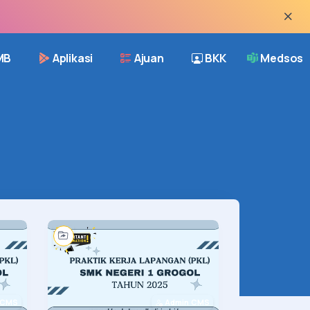
MB
Aplikasi
Ajuan
BKK
Medsos
 CMS
Admin CMS