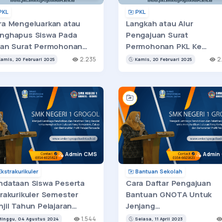
PKL
PKL
ra Mengeluarkan atau
Langkah atau Alur
nghapus Siswa Pada
Pengajuan Surat
uan Surat Permohonan
Permohonan PKL Ke
L Tahun 2025
DUDI/Instansi Tahun 202
2.235
2
amis, 20 Februari 2025
Kamis, 20 Februari 2025
Admin CMS
Admin
kstrakurikuler
Bantuan Sekolah
ndataan Siswa Peserta
Cara Daftar Pengajuan
trakurikuler Semester
Bantuan GNOTA Untuk
jil Tahun Pelajaran
Jenjang
24/2025
SMP/MTs/SMA/SMK/MA
1.544
inggu, 04 Agustus 2024
Selasa, 11 April 2023