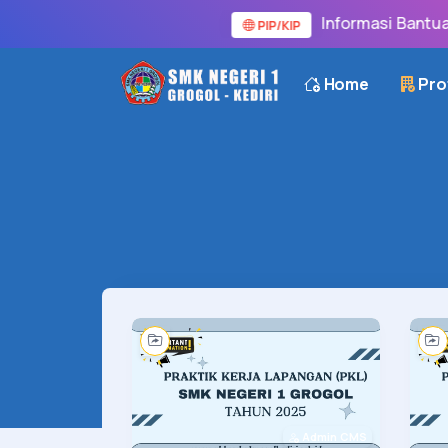
Informasi Bantuan S
PIP/KIP
Home
Prof
Admin CMS