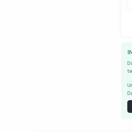
I
Da
te
Un
Da