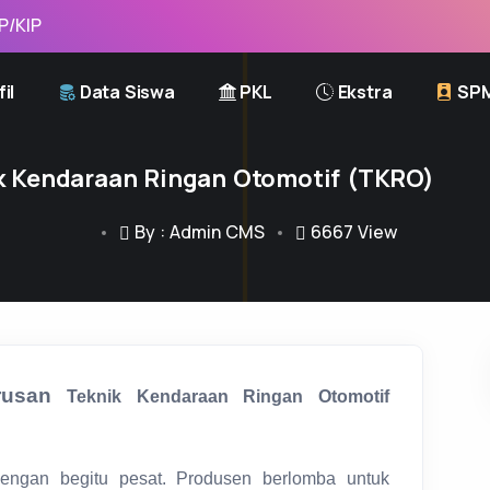
il
Data Siswa
PKL
Ekstra
SP
k Kendaraan Ringan Otomotif (TKRO)
By : Admin CMS
6667
View
urusan
Teknik Kendaraan Ringan Otomotif
 dengan begitu pesat. Produsen berlomba untuk