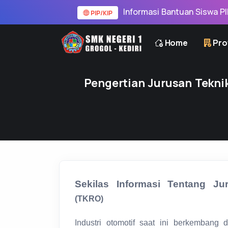
Informasi Bantuan Siswa PIP/KIP
PIP/KIP
Home
Prof
Pengertian Jurusan Tekni
Sekilas Informasi Tentang J
(TKRO)
Industri otomotif saat ini berkembang