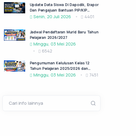
Update Data Siswa Di Dapodik, Erapor
Dan Pengajuan Bantuan PIP/KIP
Semester Ganjil Tahun 2026/2027
Senin, 20 Juli 2026
4401
Jadwal Pendaftaran Murid Baru Tahun
Pelajaran 2026/2027
Minggu, 03 Mei 2026
6542
Pengumuman Kelulusan Kelas 12
Tahun Pelajaran 2025/2026 dan
Permohonan Surat Keterangan lulus
Minggu, 03 Mei 2026
7451
(SKL)
Cari info lainnya