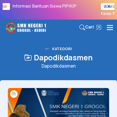
Informasi Bantuan Siswa PIP/KIP
/KIP
INFO 
Kelas XI
Cari
KATEGORI
Dapodikdasmen
Dapodikdasmen