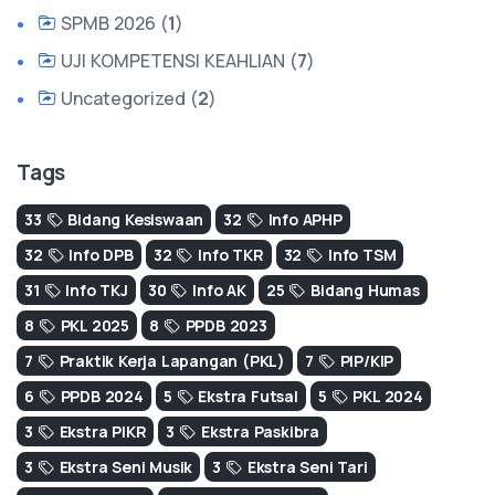
SPMB 2026 (
1
)
UJI KOMPETENSI KEAHLIAN (
7
)
Uncategorized (
2
)
Tags
33
Bidang Kesiswaan
32
Info APHP
32
Info DPB
32
Info TKR
32
Info TSM
31
Info TKJ
30
Info AK
25
Bidang Humas
8
PKL 2025
8
PPDB 2023
7
Praktik Kerja Lapangan (PKL)
7
PIP/KIP
6
PPDB 2024
5
Ekstra Futsal
5
PKL 2024
3
Ekstra PIKR
3
Ekstra Paskibra
3
Ekstra Seni Musik
3
Ekstra Seni Tari