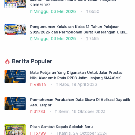
2026/2027
Minggu, 03 Mei 2026
6550
Pengumuman Kelulusan Kelas 12 Tahun Pelajaran
2025/2026 dan Permohonan Surat Keterangan lulus
(SKL)
Minggu, 03 Mei 2026
7455
Berita Populer
Mata Pelajaran Yang Digunakan Untuk Jalur Prestasi
Nilai Akademik Pada PPDB Jatim Jenjang SMA/SMK
Negeri Tahun Pelajaran 2023/2024
49814
Rabu, 19 April 2023
Permohonan Perubahan Data Siswa Di Aplikasi Dapodik
Atau Erapor
31783
Senin, 16 Oktober 2023
Pisah Sambut Kepala Sekolah Baru
13799
Kamis, 24 Oktober 2024