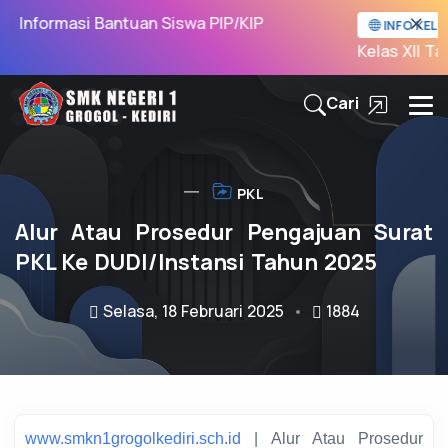
Informasi Bantuan Siswa PIP/KIP
INFO KELUL
Kelas XII Tah
Cari
PKL
Alur Atau Prosedur Pengajuan Surat
PKL Ke DUDI/Instansi Tahun 2025
Selasa, 18 Februari 2025
1884
www.smkn1grogolkediri.sch.id
| Alur Atau Prosedur