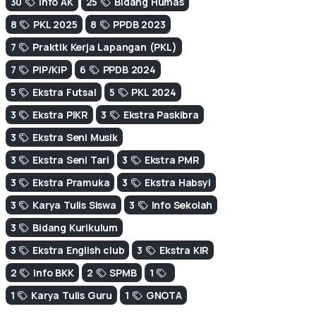
30
Info AK
25
Bidang Humas
8
PKL 2025
8
PPDB 2023
7
Praktik Kerja Lapangan (PKL)
7
PIP/KIP
6
PPDB 2024
5
Ekstra Futsal
5
PKL 2024
3
Ekstra PIKR
3
Ekstra Paskibra
3
Ekstra Seni Musik
3
Ekstra Seni Tari
3
Ekstra PMR
3
Ekstra Pramuka
3
Ekstra Habsyi
3
Karya Tulis Siswa
3
Info Sekolah
3
Bidang Kurikulum
3
Ekstra English club
3
Ekstra KIR
2
Info BKK
2
SPMB
1
1
Karya Tulis Guru
1
GNOTA