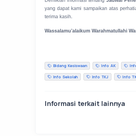
Demikian informasi tentang
Jadwal Pene
yang dapat kami sampaikan atas perhat
terima kasih.
Wassalamu’alaikum Warahmatullahi Wa
Bidang Kesiswaan
Info AK
Inf
Info Sekolah
Info TKJ
Info T
Informasi terkait lainnya