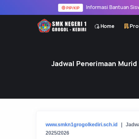
Informasi Bantuan Siswa PIP/K
PIP/KIP
Home
Prof
Jadwal Penerimaan Murid 
www.smkn1grogolkediri.sch.id
| Jadwa
2025/2026