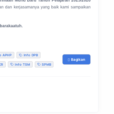
rimaan Murid Baru Tahun Pelajaran 2025/2026
ian dan kerjasamanya yang baik kami sampaikan
barakaatuh.
o APHP
Info DPB
Bagikan
KR
Info TSM
SPMB