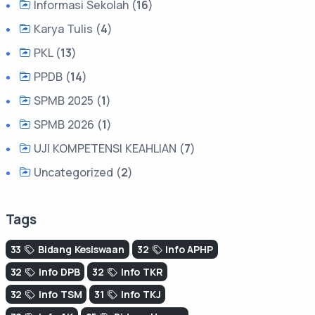
Informasi Sekolah (
16
)
Karya Tulis (
4
)
PKL (
13
)
PPDB (
14
)
SPMB 2025 (
1
)
SPMB 2026 (
1
)
UJI KOMPETENSI KEAHLIAN (
7
)
Uncategorized (
2
)
Tags
33
Bidang Kesiswaan
32
Info APHP
32
Info DPB
32
Info TKR
32
Info TSM
31
Info TKJ