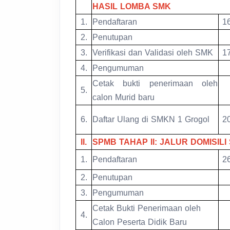
HASIL LOMBA SMK
1.
Pendaftaran
16
2.
Penutupan
3.
Verifikasi dan Validasi oleh SMK
17
4.
Pengumuman
Cetak bukti penerimaan oleh
5.
calon Murid baru
6.
Daftar Ulang di SMKN 1 Grogol
20
II.
SPMB TAHAP II: JALUR DOMISILI
1.
Pendaftaran
26
2.
Penutupan
3.
Pengumuman
Cetak Bukti Penerimaan oleh
4.
Calon Peserta Didik Baru