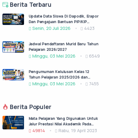
Berita Terbaru
Update Data Siswa Di Dapodik, Erapor
Dan Pengajuan Bantuan PIP/KIP
Semester Ganjil Tahun 2026/2027
Senin, 20 Juli 2026
4423
Jadwal Pendaftaran Murid Baru Tahun
Pelajaran 2026/2027
Minggu, 03 Mei 2026
6549
Pengumuman Kelulusan Kelas 12
Tahun Pelajaran 2025/2026 dan
Permohonan Surat Keterangan lulus
Minggu, 03 Mei 2026
7455
(SKL)
Berita Populer
Mata Pelajaran Yang Digunakan Untuk
Jalur Prestasi Nilai Akademik Pada
PPDB Jatim Jenjang SMA/SMK Negeri
49814
Rabu, 19 April 2023
Tahun Pelajaran 2023/2024