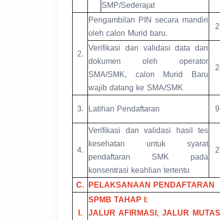
SMP/Sederajat
Pengambilan PIN secara mandiri
2
oleh calon Murid baru.
Verifikasi dan validasi data dan
2.
dokumen oleh operator
2
SMA/SMK, calon Murid Baru
wajib datang ke SMA/SMK
3.
Latihan Pendaftaran
9
Verifikasi dan validasi hasil tes
kesehatan untuk syarat
4.
2
pendaftaran SMK pada
konsentrasi keahlian tertentu
C.
PELAKSANAAN PENDAFTARAN
SPMB TAHAP I:
I.
JALUR AFIRMASI, JALUR MUTAS