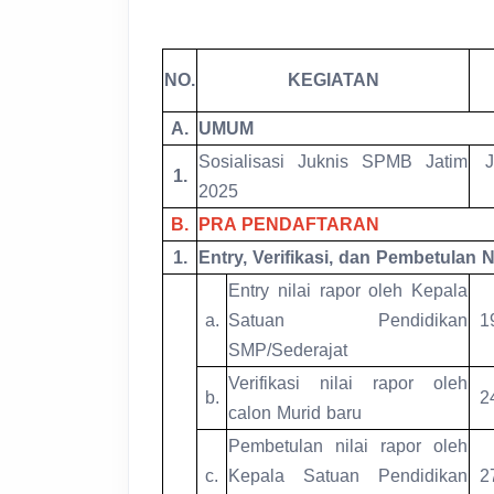
NO.
KEGIATAN
A.
UMUM
Sosialisasi Juknis SPMB Jatim
J
1.
2025
B.
PRA PENDAFTARAN
1.
Entry, Verifikasi, dan Pembetulan N
Entry nilai rapor oleh Kepala
a.
Satuan Pendidikan
1
SMP/Sederajat
Verifikasi nilai rapor oleh
b.
2
calon Murid baru
Pembetulan nilai rapor oleh
c.
Kepala Satuan Pendidikan
2