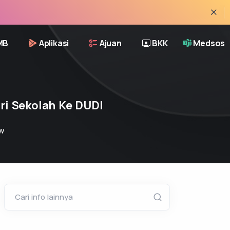
INFO 
MB
Aplikasi
Ajuan
BKK
Medsos
ri Sekolah Ke DUDI
w
Cari info lainnya