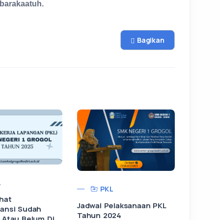
barakaatuh.
Bagikan
L
PKL
hat
Jadwal Pelaksanaan PKL
tansi Sudah
Tahun 2024
 Atau Belum Di