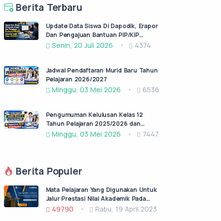
Berita Terbaru
Update Data Siswa Di Dapodik, Erapor
Dan Pengajuan Bantuan PIP/KIP
Semester Ganjil Tahun 2026/2027
Senin, 20 Juli 2026
4374
Jadwal Pendaftaran Murid Baru Tahun
Pelajaran 2026/2027
Minggu, 03 Mei 2026
6536
Pengumuman Kelulusan Kelas 12
Tahun Pelajaran 2025/2026 dan
Permohonan Surat Keterangan lulus
Minggu, 03 Mei 2026
7447
(SKL)
Berita Populer
Mata Pelajaran Yang Digunakan Untuk
Jalur Prestasi Nilai Akademik Pada
PPDB Jatim Jenjang SMA/SMK Negeri
49790
Rabu, 19 April 2023
Tahun Pelajaran 2023/2024