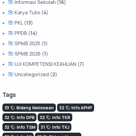
Informasi Sekolah (
16
)
Karya Tulis (
4
)
PKL (
13
)
PPDB (
14
)
SPMB 2025 (
1
)
SPMB 2026 (
1
)
UJI KOMPETENSI KEAHLIAN (
7
)
Uncategorized (
2
)
Tags
33
Bidang Kesiswaan
32
Info APHP
32
Info DPB
32
Info TKR
32
Info TSM
31
Info TKJ