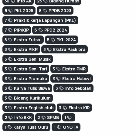
30
Info AK
25
Bidang Humas
8
PKL 2025
8
PPDB 2023
7
Praktik Kerja Lapangan (PKL)
7
PIP/KIP
6
PPDB 2024
5
Ekstra Futsal
5
PKL 2024
3
Ekstra PIKR
3
Ekstra Paskibra
3
Ekstra Seni Musik
3
Ekstra Seni Tari
3
Ekstra PMR
3
Ekstra Pramuka
3
Ekstra Habsyi
3
Karya Tulis Siswa
3
Info Sekolah
3
Bidang Kurikulum
3
Ekstra English club
3
Ekstra KIR
2
Info BKK
2
SPMB
1
1
Karya Tulis Guru
1
GNOTA