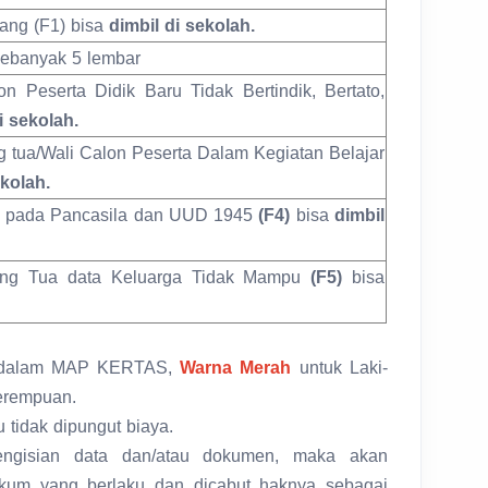
lang (F1) bisa
dimbil di sekolah.
ebanyak 5 lembar
n Peserta Didik Baru Tidak Bertindik, Bertato,
i sekolah.
g tua/Wali Calon Peserta Dalam Kegiatan Belajar
ekolah.
ia pada Pancasila dan UUD 1945
(F4)
bisa
dimbil
rang Tua data Keluarga Tidak Mampu
(F5)
bisa
n dalam MAP KERTAS,
Warna Merah
untuk Laki-
erempuan.
u tidak dipungut biaya.
engisian data dan/atau
dokumen, maka akan
ukum yang berlaku dan dicabut haknya sebagai