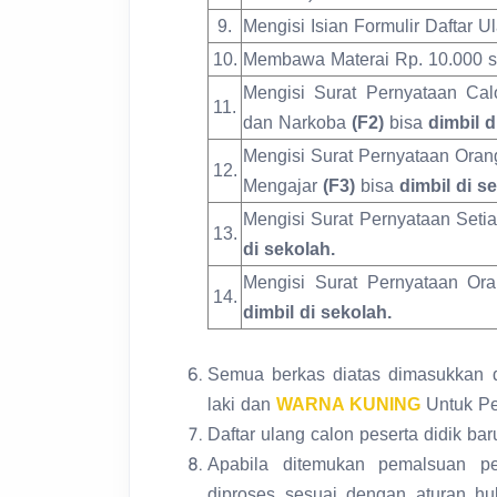
9.
Mengisi Isian Formulir Daftar U
10.
Membawa Materai Rp. 10.000 s
Mengisi Surat Pernyataan Calo
11.
dan Narkoba
(F2)
bisa
dimbil d
Mengisi Surat Pernyataan Oran
12.
Mengajar
(F3)
bisa
dimbil di s
Mengisi Surat Pernyataan Set
13.
di sekolah.
Mengisi Surat Pernyataan O
14.
dimbil di sekolah.
Semua berkas diatas dimasukka
laki dan
WARNA KUNING
Untuk P
Daftar ulang calon peserta didik bar
Apabila ditemukan pemalsuan p
diproses sesuai dengan aturan h