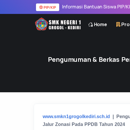
Informasi Bantuan Siswa PIP/KIP
PIP/KIP
Home
Prof
Pengumuman & Berkas Per
www.smkn1grogolkediri.sch.id
| Pengu
Jalur Zonasi Pada PPDB Tahun 2024