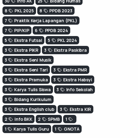
30
Info AK
25
Bidang Humas
8
PKL 2025
8
PPDB 2023
7
Praktik Kerja Lapangan (PKL)
7
PIP/KIP
6
PPDB 2024
5
Ekstra Futsal
5
PKL 2024
3
Ekstra PIKR
3
Ekstra Paskibra
3
Ekstra Seni Musik
3
Ekstra Seni Tari
3
Ekstra PMR
3
Ekstra Pramuka
3
Ekstra Habsyi
3
Karya Tulis Siswa
3
Info Sekolah
3
Bidang Kurikulum
3
Ekstra English club
3
Ekstra KIR
2
Info BKK
2
SPMB
1
1
Karya Tulis Guru
1
GNOTA