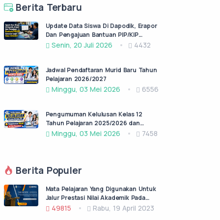
Berita Terbaru
Update Data Siswa Di Dapodik, Erapor
Dan Pengajuan Bantuan PIP/KIP
Semester Ganjil Tahun 2026/2027
Senin, 20 Juli 2026
4432
Jadwal Pendaftaran Murid Baru Tahun
Pelajaran 2026/2027
Minggu, 03 Mei 2026
6556
Pengumuman Kelulusan Kelas 12
Tahun Pelajaran 2025/2026 dan
Permohonan Surat Keterangan lulus
Minggu, 03 Mei 2026
7458
(SKL)
Berita Populer
Mata Pelajaran Yang Digunakan Untuk
Jalur Prestasi Nilai Akademik Pada
PPDB Jatim Jenjang SMA/SMK Negeri
49815
Rabu, 19 April 2023
Tahun Pelajaran 2023/2024