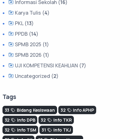
Informasi Sekolah (
16
)
Karya Tulis (
4
)
PKL (
13
)
PPDB (
14
)
SPMB 2025 (
1
)
SPMB 2026 (
1
)
UJI KOMPETENSI KEAHLIAN (
7
)
Uncategorized (
2
)
Tags
33
Bidang Kesiswaan
32
Info APHP
32
Info DPB
32
Info TKR
32
Info TSM
31
Info TKJ