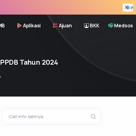
INFO KELUL
MB
Aplikasi
Ajuan
BKK
Medsos
a PPDB Tahun 2024
w
Cari info lainnya