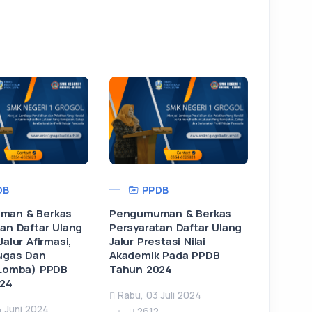
DB
PPDB
man & Berkas
Pengumuman & Berkas
an Daftar Ulang
Persyaratan Daftar Ulang
Jalur Afirmasi,
Jalur Prestasi Nilai
ugas Dan
Akademik Pada PPDB
 Lomba) PPDB
Tahun 2024
024
Rabu, 03 Juli 2024
4 Juni 2024
2612