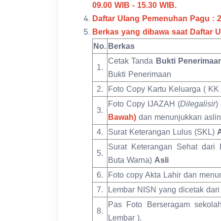
09.00 WIB - 15.30 WIB.
Daftar Ulang Pemenuhan Pagu : 26
Berkas yang dibawa saat Daftar U
No.
Berkas
Cetak Tanda
Bukti Penerimaa
1.
Bukti Penerimaan
2.
Foto Copy Kartu Keluarga ( KK
Foto Copy IJAZAH (
Dilegalisir
)
3.
Bawah)
dan menunjukkan aslin
4.
Surat Keterangan Lulus (SKL)
A
Surat Keterangan Sehat dari D
5.
Buta Warna)
Asli
6.
Foto copy Akta Lahir dan menun
7.
Lembar NISN yang dicetak dar
Pas Foto Berseragam sekola
8.
Lembar ).