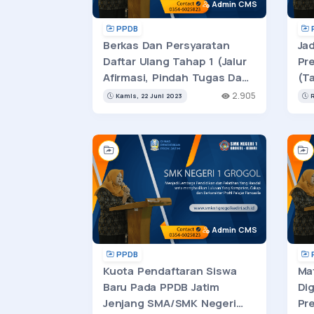
Admin CMS
PPDB
Berkas Dan Persyaratan
Ja
Daftar Ulang Tahap 1 (Jalur
Pre
Afirmasi, Pindah Tugas Dan
(T
Prestasi Lomba) PPDB
Pe
2.905
Kamis, 22 Juni 2023
R
Tahun 2023
Admin CMS
PPDB
Kuota Pendaftaran Siswa
Ma
Baru Pada PPDB Jatim
Di
Jenjang SMA/SMK Negeri
Pre