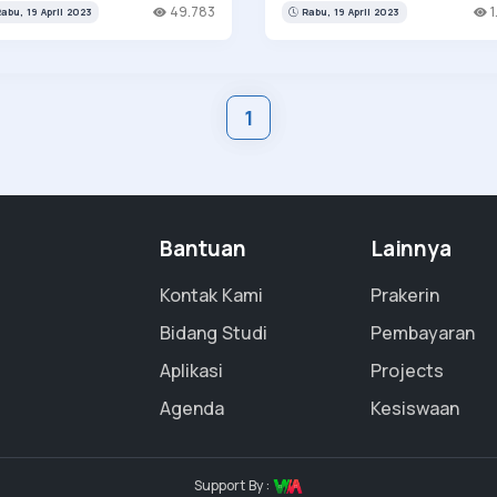
DB Jatim Jenjang
2023
49.783
1
abu, 19 April 2023
Rabu, 19 April 2023
A/SMK Negeri Tahun
lajaran 2023/2024
1
Bantuan
Lainnya
Kontak Kami
Prakerin
Bidang Studi
Pembayaran
Aplikasi
Projects
Agenda
Kesiswaan
Support By :