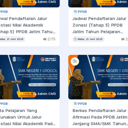
Admin CMS
Admin
PPDB
PPDB
dwal Pendaftaran Jalur
Jadwal Pendaftaran Jalur
stasi Nilai Akademik
Zonasi (Tahap 3) PPDB
ahap 5) PPDB Jatim Tahun
Jatim Tahun Pelajaran
lajaran 2023/2024
2023/2024
2.175
2
abu, 21 Juni 2023
Rabu, 21 Juni 2023
Admin CMS
Admin
PPDB
PPDB
ta Pelajaran Yang
Berkas Pendaftaran Jalur
gunakan Untuk Jalur
Afirmasi Pada PPDB Jatim
stasi Nilai Akademik Pada
Jenjang SMA/SMK Tahun