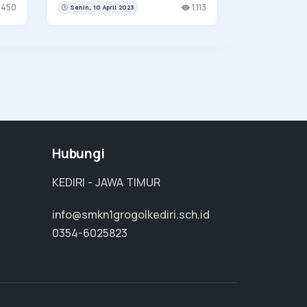
.450
1.113
Senin, 10 April 2023
Hubungi
KEDIRI - JAWA TIMUR
info@smkn1grogolkediri.sch.id
0354-6025823