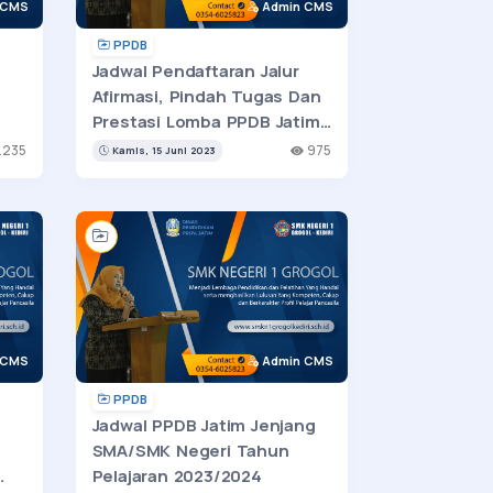
 CMS
Admin CMS
PPDB
Jadwal Pendaftaran Jalur
Afirmasi, Pindah Tugas Dan
Prestasi Lomba PPDB Jatim
2023
.235
975
Kamis, 15 Juni 2023
 CMS
Admin CMS
PPDB
Jadwal PPDB Jatim Jenjang
SMA/SMK Negeri Tahun
Pelajaran 2023/2024