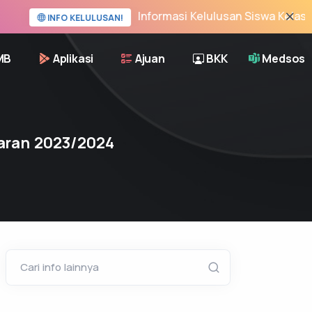
Informasi Kelulusan Siswa Kelas XII 
INFO KELULUSAN!
MB
Aplikasi
Ajuan
BKK
Medsos
jaran 2023/2024
Cari info lainnya