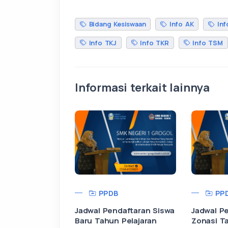
Bidang Kesiswaan
Info AK
Inf
Info TKJ
Info TKR
Info TSM
Informasi terkait lainnya
PPDB
PP
Jadwal Pendaftaran Siswa
Jadwal Pe
Baru Tahun Pelajaran
Zonasi T