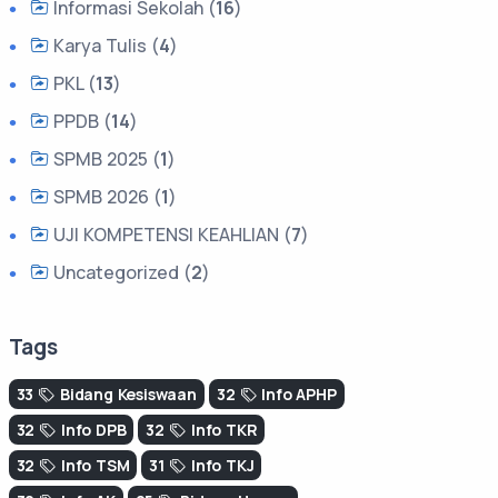
Informasi Sekolah (
16
)
Karya Tulis (
4
)
PKL (
13
)
PPDB (
14
)
SPMB 2025 (
1
)
SPMB 2026 (
1
)
UJI KOMPETENSI KEAHLIAN (
7
)
Uncategorized (
2
)
Tags
33
Bidang Kesiswaan
32
Info APHP
32
Info DPB
32
Info TKR
32
Info TSM
31
Info TKJ