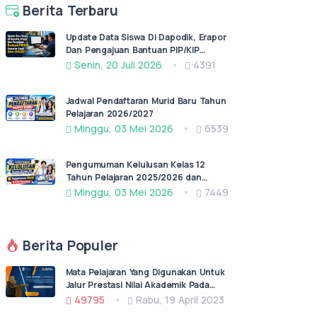
Berita Terbaru
Update Data Siswa Di Dapodik, Erapor
Dan Pengajuan Bantuan PIP/KIP
Semester Ganjil Tahun 2026/2027
Senin, 20 Juli 2026
4391
Jadwal Pendaftaran Murid Baru Tahun
Pelajaran 2026/2027
Minggu, 03 Mei 2026
6539
Pengumuman Kelulusan Kelas 12
Tahun Pelajaran 2025/2026 dan
Permohonan Surat Keterangan lulus
Minggu, 03 Mei 2026
7449
(SKL)
Berita Populer
Mata Pelajaran Yang Digunakan Untuk
Jalur Prestasi Nilai Akademik Pada
PPDB Jatim Jenjang SMA/SMK Negeri
49795
Rabu, 19 April 2023
Tahun Pelajaran 2023/2024