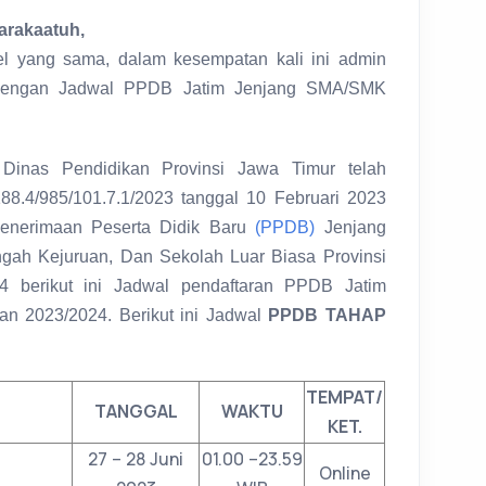
arakaatuh,
el yang sama, dalam kesempatan kali ini admin
it dengan Jadwal PPDB Jatim Jenjang SMA/SMK
Dinas Pendidikan Provinsi Jawa Timur telah
88.4/985/101.7.1/2023 tanggal 10 Februari 2023
Penerimaan Peserta Didik Baru
(PPDB)
Jenjang
ah Kejuruan, Dan Sekolah Luar Biasa Provinsi
4 berikut ini Jadwal pendaftaran PPDB Jatim
n 2023/2024. Berikut ini Jadwal
PPDB TAHAP
TEMPAT/
TANGGAL
WAKTU
KET.
27 – 28 Juni
01.00 –23.59
Online