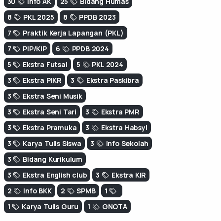
30
Info AK
25
Bidang Humas
8
PKL 2025
8
PPDB 2023
7
Praktik Kerja Lapangan (PKL)
7
PIP/KIP
6
PPDB 2024
5
Ekstra Futsal
5
PKL 2024
3
Ekstra PIKR
3
Ekstra Paskibra
3
Ekstra Seni Musik
3
Ekstra Seni Tari
3
Ekstra PMR
3
Ekstra Pramuka
3
Ekstra Habsyi
3
Karya Tulis Siswa
3
Info Sekolah
3
Bidang Kurikulum
3
Ekstra English club
3
Ekstra KIR
2
Info BKK
2
SPMB
1
1
Karya Tulis Guru
1
GNOTA