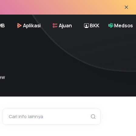
MB
Aplikasi
Ajuan
BKK
Medsos
ew
Cari info lainnya