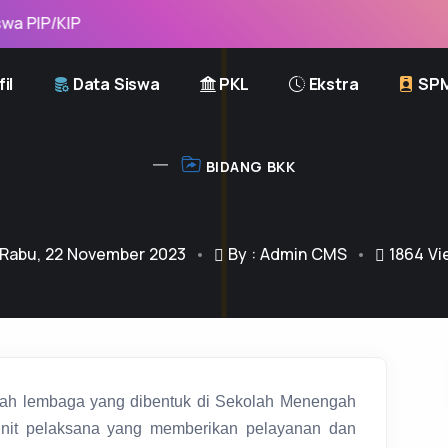
/KIP
il
Data Siswa
PKL
Ekstra
SP
BIDANG BKK
Rabu, 22 November 2023
By : Admin CMS
1864
Vi
ah lembaga yang dibentuk di Sekolah Menengah
unit pelaksana yang memberikan pelayanan dan