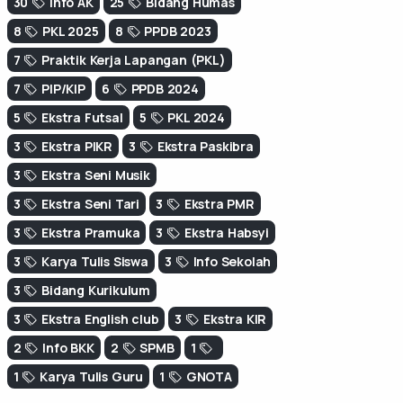
30
Info AK
25
Bidang Humas
8
PKL 2025
8
PPDB 2023
7
Praktik Kerja Lapangan (PKL)
7
PIP/KIP
6
PPDB 2024
5
Ekstra Futsal
5
PKL 2024
3
Ekstra PIKR
3
Ekstra Paskibra
3
Ekstra Seni Musik
3
Ekstra Seni Tari
3
Ekstra PMR
3
Ekstra Pramuka
3
Ekstra Habsyi
3
Karya Tulis Siswa
3
Info Sekolah
3
Bidang Kurikulum
3
Ekstra English club
3
Ekstra KIR
2
Info BKK
2
SPMB
1
1
Karya Tulis Guru
1
GNOTA