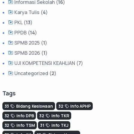
Informasi Sekolah (
16
)
Karya Tulis (
4
)
PKL (
13
)
PPDB (
14
)
SPMB 2025 (
1
)
SPMB 2026 (
1
)
UJI KOMPETENSI KEAHLIAN (
7
)
Uncategorized (
2
)
Tags
33
Bidang Kesiswaan
32
Info APHP
32
Info DPB
32
Info TKR
32
Info TSM
31
Info TKJ