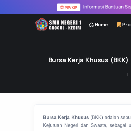
Informasi Bantuan Siswa PIP
PIP/KIP
Home
Prof
Bursa Kerja Khusus (BKK)
Bursa Kerja Khusus
(BKK) adalah sebu
Kejuruan Negeri dan Swasta, sebagai 