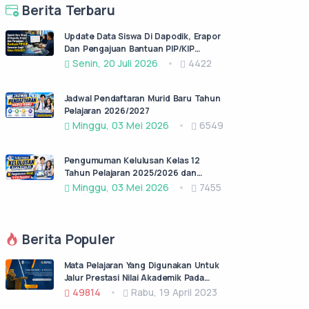
Berita Terbaru
Update Data Siswa Di Dapodik, Erapor
Dan Pengajuan Bantuan PIP/KIP
Semester Ganjil Tahun 2026/2027
Senin, 20 Juli 2026
4422
Jadwal Pendaftaran Murid Baru Tahun
Pelajaran 2026/2027
Minggu, 03 Mei 2026
6549
Pengumuman Kelulusan Kelas 12
Tahun Pelajaran 2025/2026 dan
Permohonan Surat Keterangan lulus
Minggu, 03 Mei 2026
7455
(SKL)
Berita Populer
Mata Pelajaran Yang Digunakan Untuk
Jalur Prestasi Nilai Akademik Pada
PPDB Jatim Jenjang SMA/SMK Negeri
49814
Rabu, 19 April 2023
Tahun Pelajaran 2023/2024